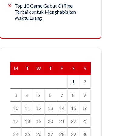
Top 10 Game Gabut Offline
Terbaik untuk Menghabiskan
Waktu Luang
M
T
W
T
F
S
S
1
2
3
4
5
6
7
8
9
10
11
12
13
14
15
16
17
18
19
20
21
22
23
24
25
26
27
28
29
30