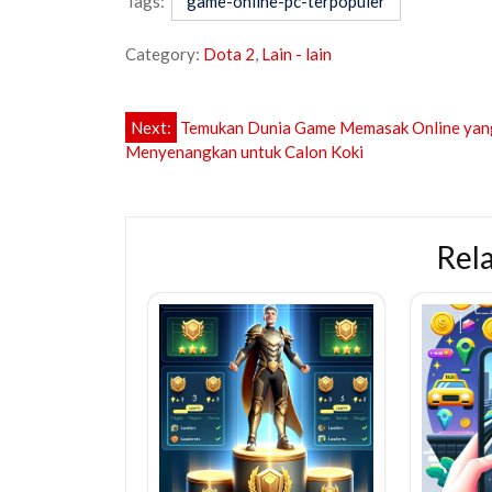
Tags:
game-online-pc-terpopuler
Category:
Dota 2
,
Lain - lain
Post
Next:
Temukan Dunia Game Memasak Online yan
Menyenangkan untuk Calon Koki
navigation
Rel