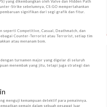
PS) yang dikembangkan oleh Valve dan Hidden Path
Counter-Strike sebelumnya, CS:GO mempertahankan
mbaruan signifikan dari segi grafik dan fitur.
 seperti Competitive, Casual, Deathmatch, dan
sebagai Counter-Terrorist atau Terrorist, setiap tim
inakkan atau menanam bom.
 dengan turnamen major yang digelar di seluruh
puan menembak yang jitu, tetapi juga strategi dan
in
ang menguji kemampuan detektif para pemainnya.
nempatkan pemain dalam sebuah pesawat luar