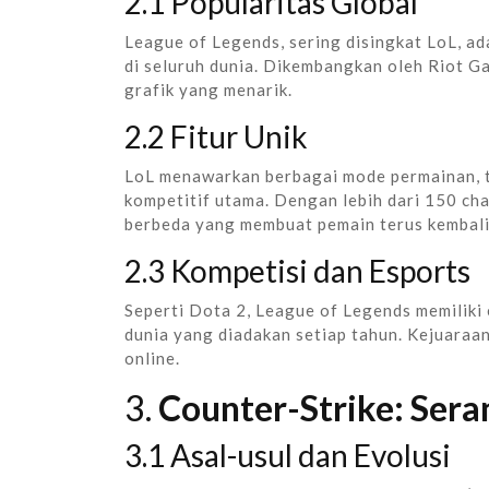
2.1 Popularitas Global
League of Legends, sering disingkat LoL, 
di seluruh dunia. Dikembangkan oleh Riot G
grafik yang menarik.
2.2 Fitur Unik
LoL menawarkan berbagai mode permainan, 
kompetitif utama. Dengan lebih dari 150 c
berbeda yang membuat pemain terus kembali
2.3 Kompetisi dan Esports
Seperti Dota 2, League of Legends memiliki
dunia yang diadakan setiap tahun. Kejuaraa
online.
3.
Counter-Strike: Sera
3.1 Asal-usul dan Evolusi