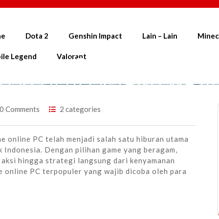
me
Dota 2
Genshin Impact
Lain – Lain
Minec
ile Legend
Valorant
GAME ONLINE PC
TERPOPULER YANG WAJI
DICOBA
0 Comments
2 categories
me online PC telah menjadi salah satu hiburan utama
uk Indonesia. Dengan pilihan game yang beragam,
 aksi hingga strategi langsung dari kenyamanan
 online PC terpopuler yang wajib dicoba oleh para