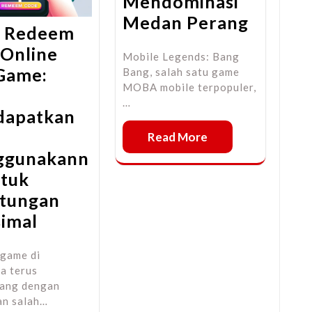
Mendominasi
Medan Perang
 Redeem
 Online
Mobile Legends: Bang
Game:
Bang, salah satu game
MOBA mobile terpopuler,
…
apatkan
Read More
ggunakann
ntuk
tungan
imal
 game di
a terus
ang dengan
an salah…