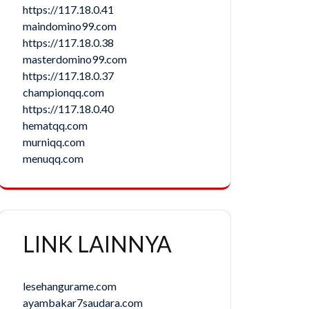
https://117.18.0.41
maindomino99.com
https://117.18.0.38
masterdomino99.com
https://117.18.0.37
championqq.com
https://117.18.0.40
hematqq.com
murniqq.com
menuqq.com
LINK LAINNYA
lesehangurame.com
ayambakar7saudara.com