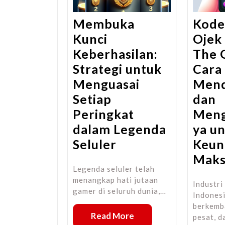
Membuka
Kode
Kunci
Ojek
Keberhasilan:
The 
Strategi untuk
Cara
Menguasai
Mend
Setiap
dan
Peringkat
Men
dalam Legenda
ya u
Seluler
Keun
Maks
Legenda seluler telah
menangkap hati jutaan
Industri
gamer di seluruh dunia,…
Indonesi
berkemb
Read More
pesat, d