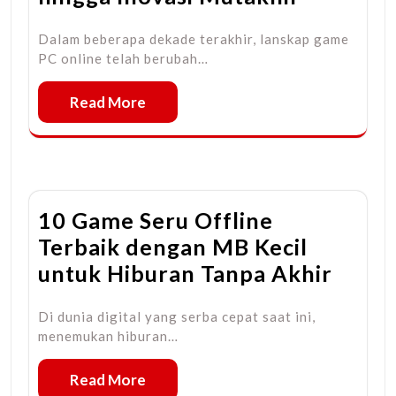
Dalam beberapa dekade terakhir, lanskap game
PC online telah berubah…
Read More
10 Game Seru Offline
Terbaik dengan MB Kecil
untuk Hiburan Tanpa Akhir
Di dunia digital yang serba cepat saat ini,
menemukan hiburan…
Read More