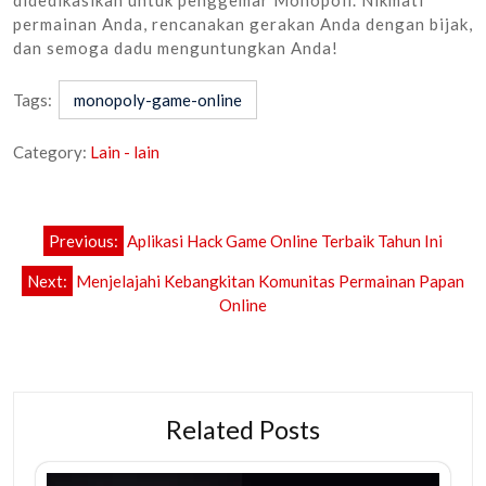
permainan Anda, rencanakan gerakan Anda dengan bijak,
dan semoga dadu menguntungkan Anda!
Tags:
monopoly-game-online
Category:
Lain - lain
Post
Previous:
Aplikasi Hack Game Online Terbaik Tahun Ini
navigation
Next:
Menjelajahi Kebangkitan Komunitas Permainan Papan
Online
Related Posts