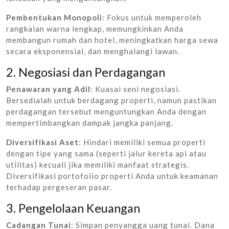
Pembentukan Monopoli
: Fokus untuk memperoleh
rangkaian warna lengkap, memungkinkan Anda
membangun rumah dan hotel, meningkatkan harga sewa
secara eksponensial, dan menghalangi lawan.
2. Negosiasi dan Perdagangan
Penawaran yang Adil
: Kuasai seni negosiasi.
Bersedialah untuk berdagang properti, namun pastikan
perdagangan tersebut menguntungkan Anda dengan
mempertimbangkan dampak jangka panjang.
Diversifikasi Aset
: Hindari memiliki semua properti
dengan tipe yang sama (seperti jalur kereta api atau
utilitas) kecuali jika memiliki manfaat strategis.
Diversifikasi portofolio properti Anda untuk keamanan
terhadap pergeseran pasar.
3. Pengelolaan Keuangan
Cadangan Tunai
: Simpan penyangga uang tunai. Dana