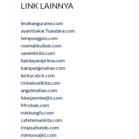
LINK LAINNYA
lesehangurame.com
ayambakar7saudara.com
tempongpns.com
roemahkuliner.com
saoenkkito.com
handayaniprima.com
kampungmakan.com
luckycatck.com
rmbakoelkita.com
angelesehan.com
bluejasminejkt.com
Mrobak.com
miekungfu.com
cafetemankita.com
rmjasabundo.com
mimoosajkt.com