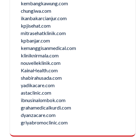
kembangkawung.com
chungiwa.com
ikanbakarcianjur.com
kpjisehat.com
mitrasehatklinik.com
kpbanjar.com
kemanggisanmedical.com
kliniknirmala.com
nouvelleklinik.com
KainaHealth.com
shabirahusada.com
yadikacare.com
astaclinic.com
ibnusinalombok.com
grahamedicalkurdi.com
dyanzacare.com
griyabromoclinic.com