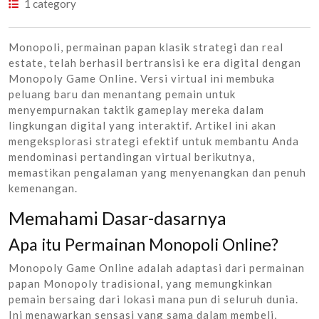
1 category
Monopoli, permainan papan klasik strategi dan real
estate, telah berhasil bertransisi ke era digital dengan
Monopoly Game Online. Versi virtual ini membuka
peluang baru dan menantang pemain untuk
menyempurnakan taktik gameplay mereka dalam
lingkungan digital yang interaktif. Artikel ini akan
mengeksplorasi strategi efektif untuk membantu Anda
mendominasi pertandingan virtual berikutnya,
memastikan pengalaman yang menyenangkan dan penuh
kemenangan.
Memahami Dasar-dasarnya
Apa itu Permainan Monopoli Online?
Monopoly Game Online adalah adaptasi dari permainan
papan Monopoly tradisional, yang memungkinkan
pemain bersaing dari lokasi mana pun di seluruh dunia.
Ini menawarkan sensasi yang sama dalam membeli,