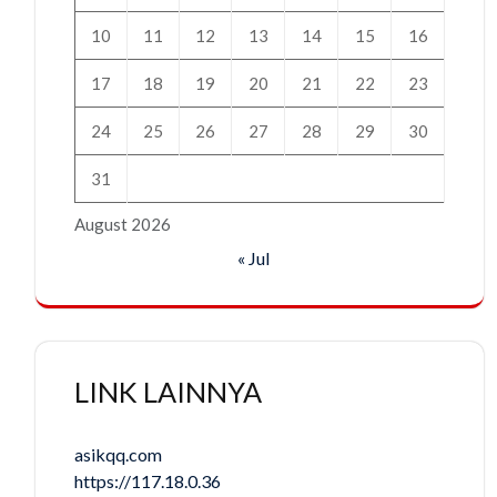
10
11
12
13
14
15
16
17
18
19
20
21
22
23
24
25
26
27
28
29
30
31
August 2026
« Jul
LINK LAINNYA
asikqq.com
https://117.18.0.36