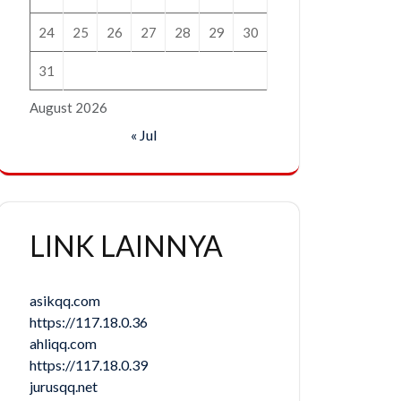
24
25
26
27
28
29
30
31
August 2026
« Jul
LINK LAINNYA
asikqq.com
https://117.18.0.36
ahliqq.com
https://117.18.0.39
jurusqq.net