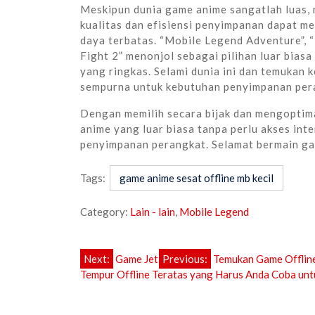
Meskipun dunia game anime sangatlah luas
kualitas dan efisiensi penyimpanan dapat m
daya terbatas. “Mobile Legend Adventure”,
Fight 2” menonjol sebagai pilihan luar bia
yang ringkas. Selami dunia ini dan temukan 
sempurna untuk kebutuhan penyimpanan per
Dengan memilih secara bijak dan mengoptima
anime yang luar biasa tanpa perlu akses in
penyimpanan perangkat. Selamat bermain g
Tags:
game anime sesat offline mb kecil
Category:
Lain - lain
,
Mobile Legend
Post
Next:
Game Jet
Previous:
Temukan Game Offline
Tempur Offline Teratas yang Harus Anda Coba un
navigation