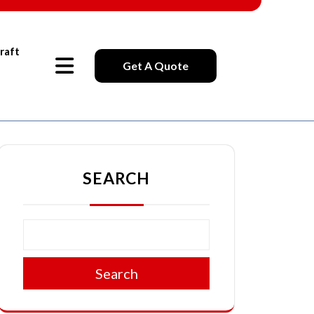
raft
Get A Quote
N
MU
SEARCH
Search