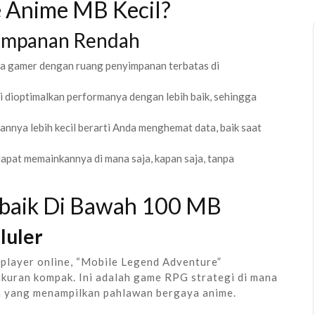
 Anime MB Kecil?
yimpanan Rendah
a gamer dengan ruang penyimpanan terbatas di
i dioptimalkan performanya dengan lebih baik, sehingga
annya lebih kecil berarti Anda menghemat data, baik saat
pat memainkannya di mana saja, kapan saja, tanpa
rbaik Di Bawah 100 MB
luler
iplayer online, “Mobile Legend Adventure”
ukuran kompak. Ini adalah game RPG strategi di mana
n yang menampilkan pahlawan bergaya anime.