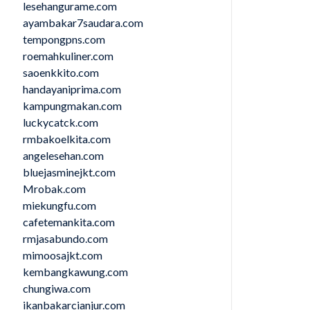
lesehangurame.com
ayambakar7saudara.com
tempongpns.com
roemahkuliner.com
saoenkkito.com
handayaniprima.com
kampungmakan.com
luckycatck.com
rmbakoelkita.com
angelesehan.com
bluejasminejkt.com
Mrobak.com
miekungfu.com
cafetemankita.com
rmjasabundo.com
mimoosajkt.com
kembangkawung.com
chungiwa.com
ikanbakarcianjur.com