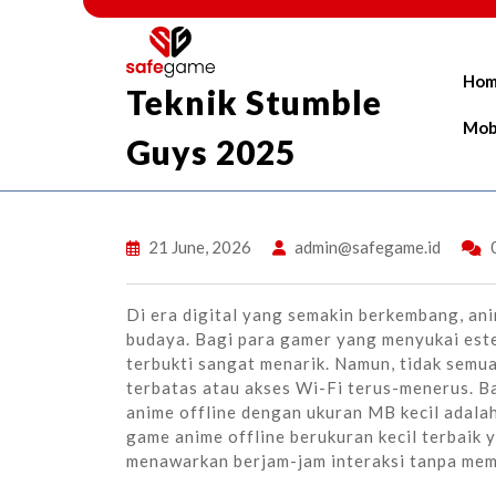
Skip
to
content
Ho
Teknik Stumble
Mob
Guys 2025
M
21 June, 2026
admin@safegame.id
Di era digital yang semakin berkembang, a
budaya. Bagi para gamer yang menyukai este
terbukti sangat menarik. Namun, tidak sem
terbatas atau akses Wi-Fi terus-menerus. B
anime offline dengan ukuran MB kecil adala
game anime offline berukuran kecil terbaik 
menawarkan berjam-jam interaksi tanpa mem