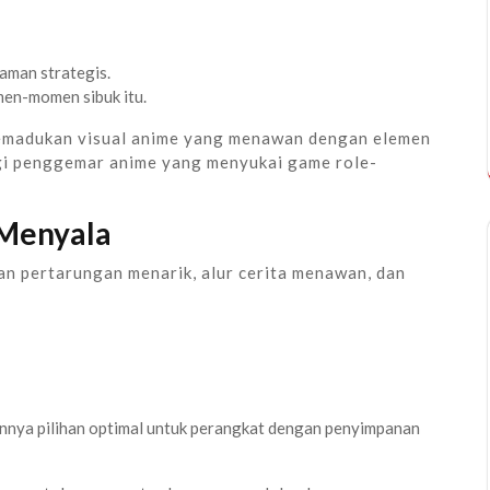
aman strategis.
men-momen sibuk itu.
emadukan visual anime yang menawan dengan elemen
gi penggemar anime yang menyukai game role-
 Menyala
an pertarungan menarik, alur cerita menawan, dan
nya pilihan optimal untuk perangkat dengan penyimpanan