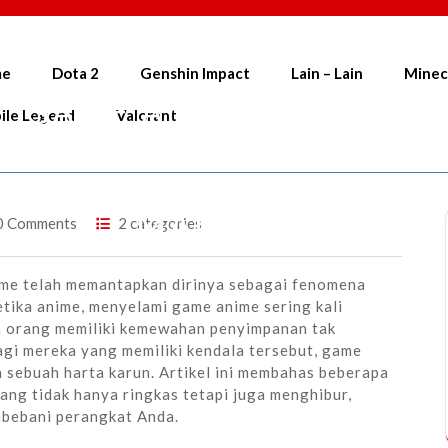
me
Dota 2
Genshin Impact
Lain – Lain
Minec
GAME ANIME OFFLINE
ile Legend
Valorant
TERBAIK DENGAN UKURA
B KECIL YANG WAJIB KA
MAINKAN
0 Comments
2 categories
nime telah memantapkan dirinya sebagai fenomena
tika anime, menyelami game anime sering kali
ua orang memiliki kemewahan penyimpanan tak
agi mereka yang memiliki kendala tersebut, game
h sebuah harta karun. Artikel ini membahas beberapa
yang tidak hanya ringkas tetapi juga menghibur,
bebani perangkat Anda.