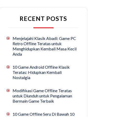
RECENT POSTS
Menjelajahi Klasik Abadi: Game PC
Retro Offline Teratas untuk
Menghidupkan Kembali Masa Kecil
Anda
10 Game Android Offline Klasik
Teratas: Hidupkan Kembali
Nostalgia
Modifikasi Game Offline Teratas
untuk Diunduh untuk Pengalaman
Bermain Game Terbaik
10 Game Offline Seru Di Bawah 10