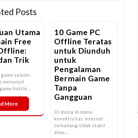
ated Posts
uan Utama
10 Game PC
ain Free
Offline Teratas
Offline:
untuk Diunduh
dan Trik
untuk
Pengalaman
 game seluler,
Bermain Game
e menonjol
Tanpa
 game battle…
Gangguan
ad More
Di dunia di mana
konektivitas internet
terkadang tidak stabil
atau…