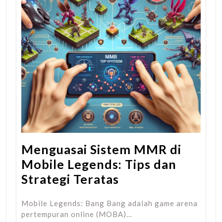
Menguasai Sistem MMR di
Mobile Legends: Tips dan
Strategi Teratas
Mobile Legends: Bang Bang adalah game arena
pertempuran online (MOBA)…