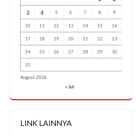
3
4
5
6
7
8
9
10
11
12
13
14
15
16
17
18
19
20
21
22
23
24
25
26
27
28
29
30
31
August 2026
« Jul
LINK LAINNYA