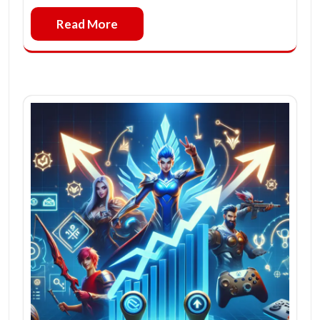
Read More