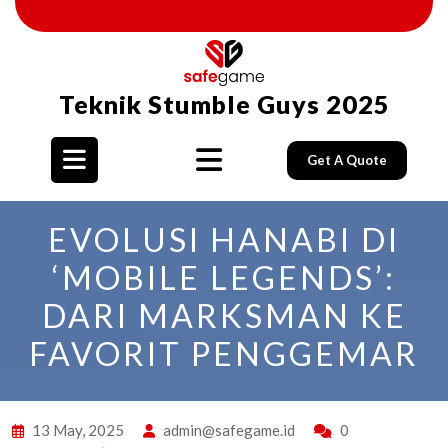
Skip
to
content
Teknik Stumble Guys 2025
Get A Quote
Open
EVOLUSI HANABI DI
Button
‘MOBILE LEGENDS’:
DARI MARKSMAN KE
FAVORIT PENGGEMAR
13 May, 2025
admin@safegame.id
0