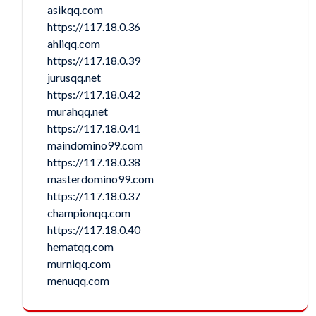
asikqq.com
https://117.18.0.36
ahliqq.com
https://117.18.0.39
jurusqq.net
https://117.18.0.42
murahqq.net
https://117.18.0.41
maindomino99.com
https://117.18.0.38
masterdomino99.com
https://117.18.0.37
championqq.com
https://117.18.0.40
hematqq.com
murniqq.com
menuqq.com