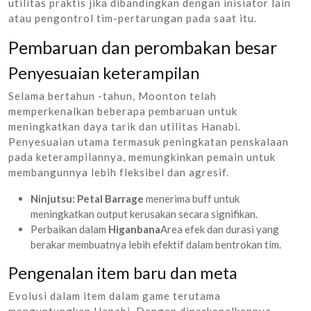
utilitas praktis jika dibandingkan dengan inisiator lain
atau pengontrol tim-pertarungan pada saat itu.
Pembaruan dan perombakan besar
Penyesuaian keterampilan
Selama bertahun -tahun, Moonton telah
memperkenalkan beberapa pembaruan untuk
meningkatkan daya tarik dan utilitas Hanabi.
Penyesuaian utama termasuk peningkatan penskalaan
pada keterampilannya, memungkinkan pemain untuk
membangunnya lebih fleksibel dan agresif.
Ninjutsu: Petal Barrage
menerima buff untuk
meningkatkan output kerusakan secara signifikan.
Perbaikan dalam
Higanbana
Area efek dan durasi yang
berakar membuatnya lebih efektif dalam bentrokan tim.
Pengenalan item baru dan meta
Evolusi dalam item dalam game terutama
menguntungkan Hanabi. Dengan diperkenalkannya