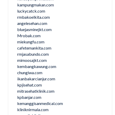
kampungmakan.com
luckycatck.com
rmbakoelkita.com
angelesehan.com
bluejasminejkt.com
Mrobak.com
miekungfu.com
cafetemankita.com
rmjasabundo.com
mimoosajkt.com
kembangkawung.com
chungiwa.com
ikanbakarcianjur.com
kpjisehat.com
mitrasehatklinik.com
kpbanjar.com
kemanggisanmedical.com
kliniknirmala.com