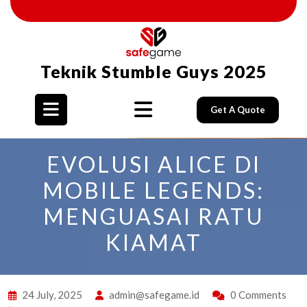
Skip
to
content
Teknik Stumble Guys 2025
Get A Quote
Open
EVOLUSI ALICE DI
Button
MOBILE LEGENDS:
MENGUASAI RATU
KIAMAT
24 July, 2025
admin@safegame.id
0 Comments