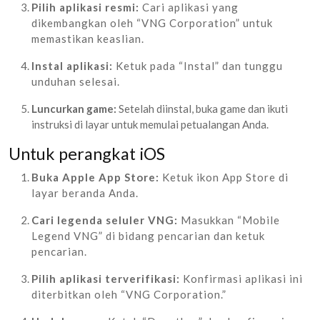
Pilih aplikasi resmi:
Cari aplikasi yang
dikembangkan oleh “VNG Corporation” untuk
memastikan keaslian.
Instal aplikasi:
Ketuk pada “Instal” dan tunggu
unduhan selesai.
Luncurkan game:
Setelah diinstal, buka game dan ikuti
instruksi di layar untuk memulai petualangan Anda.
Untuk perangkat iOS
Buka Apple App Store:
Ketuk ikon App Store di
layar beranda Anda.
Cari legenda seluler VNG:
Masukkan “Mobile
Legend VNG” di bidang pencarian dan ketuk
pencarian.
Pilih aplikasi terverifikasi:
Konfirmasi aplikasi ini
diterbitkan oleh “VNG Corporation.”