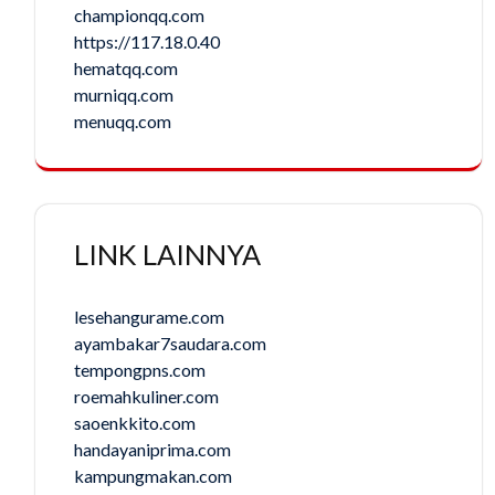
championqq.com
https://117.18.0.40
hematqq.com
murniqq.com
menuqq.com
LINK LAINNYA
lesehangurame.com
ayambakar7saudara.com
tempongpns.com
roemahkuliner.com
saoenkkito.com
handayaniprima.com
kampungmakan.com