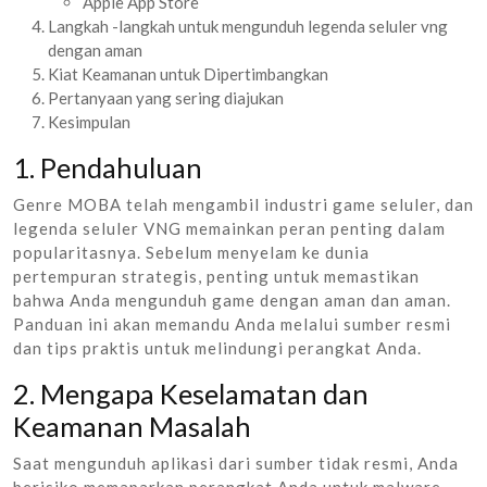
Apple App Store
Langkah -langkah untuk mengunduh legenda seluler vng
dengan aman
Kiat Keamanan untuk Dipertimbangkan
Pertanyaan yang sering diajukan
Kesimpulan
1. Pendahuluan
Genre MOBA telah mengambil industri game seluler, dan
legenda seluler VNG memainkan peran penting dalam
popularitasnya. Sebelum menyelam ke dunia
pertempuran strategis, penting untuk memastikan
bahwa Anda mengunduh game dengan aman dan aman.
Panduan ini akan memandu Anda melalui sumber resmi
dan tips praktis untuk melindungi perangkat Anda.
2. Mengapa Keselamatan dan
Keamanan Masalah
Saat mengunduh aplikasi dari sumber tidak resmi, Anda
berisiko memaparkan perangkat Anda untuk malware,