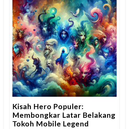
Kisah Hero Populer:
Membongkar Latar Belakang
Tokoh Mobile Legend