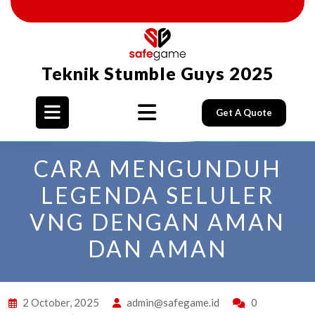
Skip
to
content
Teknik Stumble Guys 2025
Get A Quote
Open
CARA MENGUNDUH
Button
LEGENDA SELULER
VNG DENGAN AMAN
DAN AMAN
2 October, 2025
admin@safegame.id
0