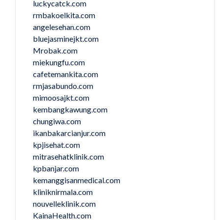
luckycatck.com
rmbakoelkita.com
angelesehan.com
bluejasminejkt.com
Mrobak.com
miekungfu.com
cafetemankita.com
rmjasabundo.com
mimoosajkt.com
kembangkawung.com
chungiwa.com
ikanbakarcianjur.com
kpjisehat.com
mitrasehatklinik.com
kpbanjar.com
kemanggisanmedical.com
kliniknirmala.com
nouvelleklinik.com
KainaHealth.com