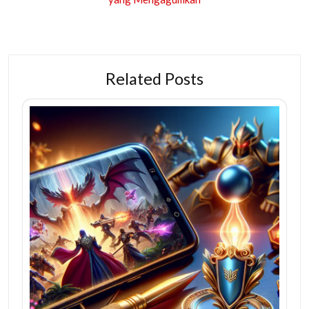
Related Posts