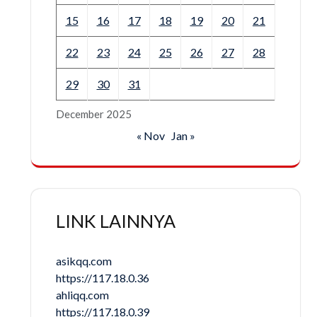
15
16
17
18
19
20
21
22
23
24
25
26
27
28
29
30
31
December 2025
« Nov
Jan »
LINK LAINNYA
asikqq.com
https://117.18.0.36
ahliqq.com
https://117.18.0.39