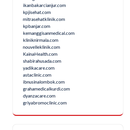
ikanbakarcianjur.com
kpjisehat.com
mitrasehatklinik.com
kpbanjar.com
kemanggisanmedical.com
kliniknirmala.com
nouvelleklinik.com
KainaHealth.com
shabirahusada.com
yadikacare.com
astaclinic.com
ibnusinalombok.com
grahamedicalkurdi.com
dyanzacare.com
griyabromoclinic.com