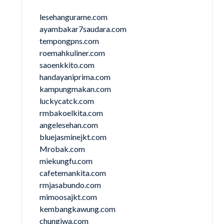
lesehangurame.com
ayambakar7saudara.com
tempongpns.com
roemahkuliner.com
saoenkkito.com
handayaniprima.com
kampungmakan.com
luckycatck.com
rmbakoelkita.com
angelesehan.com
bluejasminejkt.com
Mrobak.com
miekungfu.com
cafetemankita.com
rmjasabundo.com
mimoosajkt.com
kembangkawung.com
chungiwa.com