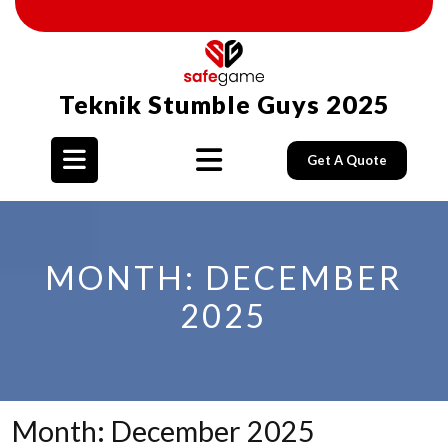
Skip
to
content
Teknik Stumble Guys 2025
Get A Quote
Open
Button
MONTH:
DECEMBER
2025
Month:
December 2025