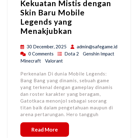
Kekuatan Mistis dengan
Skin Baru Mobile
Legends yang
Menakjubkan
30 December, 2025
admin@safegame.id
0 Comments
Dota 2
Genshin Impact
Minecraft
Valorant
Perkenalan Di dunia Mobile Legends:
Bang Bang yang dinamis, sebuah game
yang terkenal dengan gameplay dinamis
dan roster karakter yang beragam,
Gatotkaca menonjol sebagai seorang
titan baik dalam pengetahuan maupun di
arena pertarungan. Hero tangguh
Read More