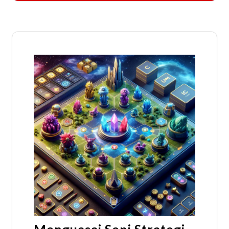
Menguasai Seni Strategi