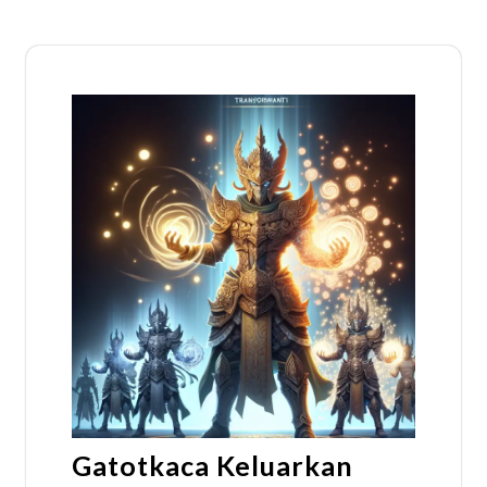
Gatotkaca Keluarkan