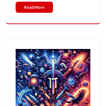
Read More