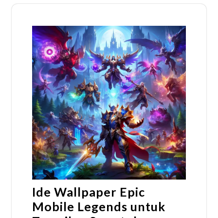
Ide Wallpaper Epic
Mobile Legends untuk