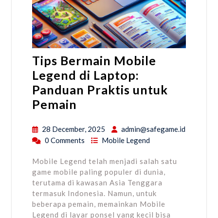
Tips Bermain Mobile
Legend di Laptop:
Panduan Praktis untuk
Pemain
28 December, 2025
admin@safegame.id
0 Comments
Mobile Legend
Mobile Legend telah menjadi salah satu
game mobile paling populer di dunia,
terutama di kawasan Asia Tenggara
termasuk Indonesia. Namun, untuk
beberapa pemain, memainkan Mobile
Legend di layar ponsel yang kecil bisa