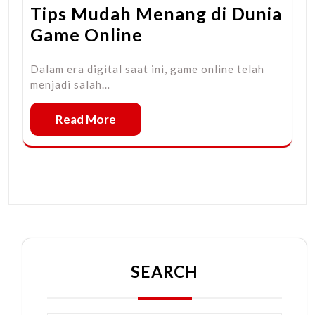
Tips Mudah Menang di Dunia
Game Online
Dalam era digital saat ini, game online telah
menjadi salah…
Read More
SEARCH