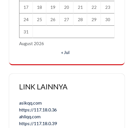
17
18
19
20
21
22
23
24
25
26
27
28
29
30
31
August 2026
« Jul
LINK LAINNYA
asikqq.com
https://117.18.0.36
ahliqq.com
https://117.18.0.39