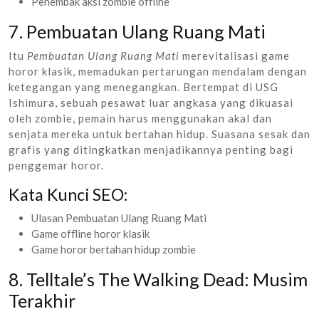
Penembak aksi zombie offline
7. Pembuatan Ulang Ruang Mati
Itu
Pembuatan Ulang Ruang Mati
merevitalisasi game
horor klasik, memadukan pertarungan mendalam dengan
ketegangan yang menegangkan. Bertempat di USG
Ishimura, sebuah pesawat luar angkasa yang dikuasai
oleh zombie, pemain harus menggunakan akal dan
senjata mereka untuk bertahan hidup. Suasana sesak dan
grafis yang ditingkatkan menjadikannya penting bagi
penggemar horor.
Kata Kunci SEO:
Ulasan Pembuatan Ulang Ruang Mati
Game offline horor klasik
Game horor bertahan hidup zombie
8. Telltale’s The Walking Dead: Musim
Terakhir