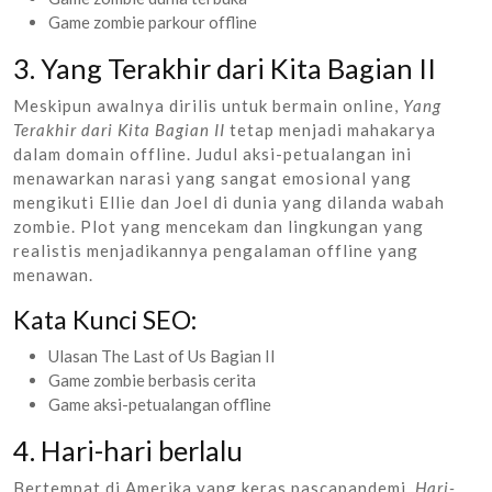
Game zombie parkour offline
3. Yang Terakhir dari Kita Bagian II
Meskipun awalnya dirilis untuk bermain online,
Yang
Terakhir dari Kita Bagian II
tetap menjadi mahakarya
dalam domain offline. Judul aksi-petualangan ini
menawarkan narasi yang sangat emosional yang
mengikuti Ellie dan Joel di dunia yang dilanda wabah
zombie. Plot yang mencekam dan lingkungan yang
realistis menjadikannya pengalaman offline yang
menawan.
Kata Kunci SEO:
Ulasan The Last of Us Bagian II
Game zombie berbasis cerita
Game aksi-petualangan offline
4. Hari-hari berlalu
Bertempat di Amerika yang keras pascapandemi,
Hari-