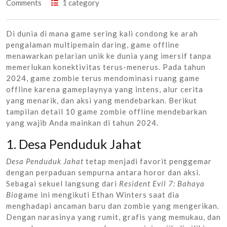
Comments
1 category
Di dunia di mana game sering kali condong ke arah
pengalaman multipemain daring, game offline
menawarkan pelarian unik ke dunia yang imersif tanpa
memerlukan konektivitas terus-menerus. Pada tahun
2024, game zombie terus mendominasi ruang game
offline karena gameplaynya yang intens, alur cerita
yang menarik, dan aksi yang mendebarkan. Berikut
tampilan detail 10 game zombie offline mendebarkan
yang wajib Anda mainkan di tahun 2024.
1. Desa Penduduk Jahat
Desa Penduduk Jahat
tetap menjadi favorit penggemar
dengan perpaduan sempurna antara horor dan aksi.
Sebagai sekuel langsung dari
Resident Evil 7: Bahaya
Bio
game ini mengikuti Ethan Winters saat dia
menghadapi ancaman baru dan zombie yang mengerikan.
Dengan narasinya yang rumit, grafis yang memukau, dan