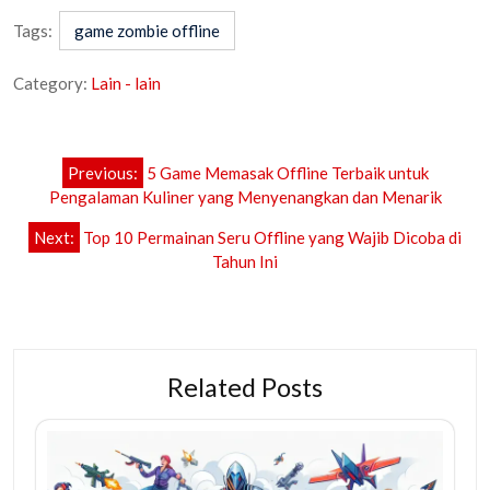
Tags:
game zombie offline
Category:
Lain - lain
Post
Previous:
5 Game Memasak Offline Terbaik untuk
navigation
Pengalaman Kuliner yang Menyenangkan dan Menarik
Next:
Top 10 Permainan Seru Offline yang Wajib Dicoba di
Tahun Ini
Related Posts