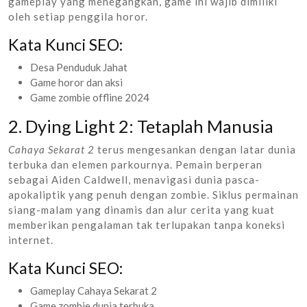
gameplay yang menegangkan, game ini wajib dimiliki
oleh setiap penggila horor.
Kata Kunci SEO:
Desa Penduduk Jahat
Game horor dan aksi
Game zombie offline 2024
2. Dying Light 2: Tetaplah Manusia
Cahaya Sekarat 2
terus mengesankan dengan latar dunia
terbuka dan elemen parkournya. Pemain berperan
sebagai Aiden Caldwell, menavigasi dunia pasca-
apokaliptik yang penuh dengan zombie. Siklus permainan
siang-malam yang dinamis dan alur cerita yang kuat
memberikan pengalaman tak terlupakan tanpa koneksi
internet.
Kata Kunci SEO:
Gameplay Cahaya Sekarat 2
Game zombie dunia terbuka