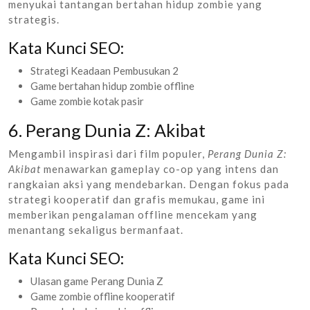
menyukai tantangan bertahan hidup zombie yang
strategis.
Kata Kunci SEO:
Strategi Keadaan Pembusukan 2
Game bertahan hidup zombie offline
Game zombie kotak pasir
6. Perang Dunia Z: Akibat
Mengambil inspirasi dari film populer,
Perang Dunia Z:
Akibat
menawarkan gameplay co-op yang intens dan
rangkaian aksi yang mendebarkan. Dengan fokus pada
strategi kooperatif dan grafis memukau, game ini
memberikan pengalaman offline mencekam yang
menantang sekaligus bermanfaat.
Kata Kunci SEO:
Ulasan game Perang Dunia Z
Game zombie offline kooperatif