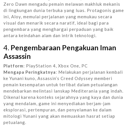
Zero Dawn mengadu pemain melawan makhluk mekanis
di lingkungan dunia terbuka yang luas. Protagonis game
ini, Aloy, memulai perjalanan yang memukau secara
visual dan menarik secara naratif, ideal bagi para
pengembara yang menghargai perpaduan yang baik
antara keindahan alam dan intrik teknologi.
4.
Pengembaraan Pengakuan Iman
Assassin
Platform
: PlayStation 4, Xbox One, PC
Mengapa Peringkatnya
: Melakukan perjalanan kembali
ke Yunani kuno, Assassin’s Creed Odyssey memberi
pemain kesempatan untuk terlibat dalam petualangan
mendebarkan melintasi lanskap Mediterania yang indah.
Dikenal karena konteks sejarahnya yang kaya dan dunia
yang mendalam, game ini menyediakan berjam-jam
eksplorasi, pertempuran, dan penyelaman ke dalam
mitologi Yunani yang akan memuaskan hasrat setiap
petualang.