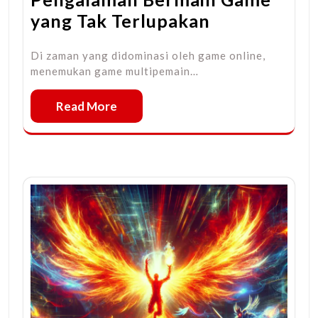
yang Tak Terlupakan
Di zaman yang didominasi oleh game online,
menemukan game multipemain…
Read More