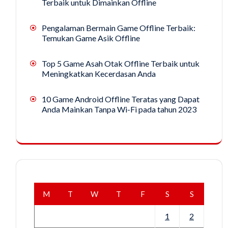
Terbaik untuk Dimainkan Offline
Pengalaman Bermain Game Offline Terbaik:
Temukan Game Asik Offline
Top 5 Game Asah Otak Offline Terbaik untuk
Meningkatkan Kecerdasan Anda
10 Game Android Offline Teratas yang Dapat
Anda Mainkan Tanpa Wi-Fi pada tahun 2023
M
T
W
T
F
S
S
1
2