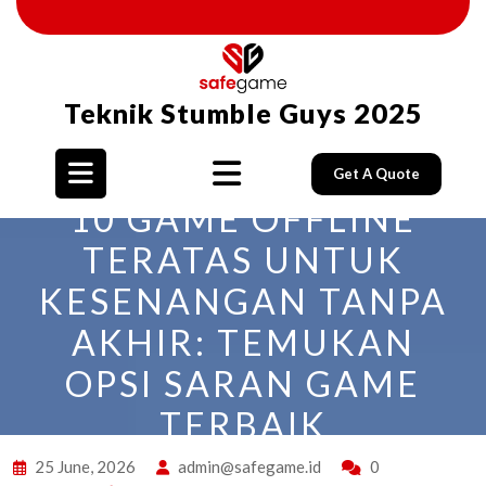
Skip
to
content
Teknik Stumble Guys 2025
Get A Quote
Open
10 GAME OFFLINE
TERATAS UNTUK
Button
KESENANGAN TANPA
AKHIR: TEMUKAN
OPSI SARAN GAME
TERBAIK
25 June, 2026
admin@safegame.id
0