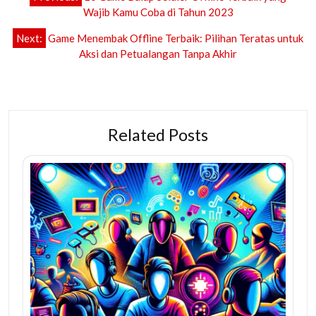
navigation
Wajib Kamu Coba di Tahun 2023
Next:
Game Menembak Offline Terbaik: Pilihan Teratas untuk
Aksi dan Petualangan Tanpa Akhir
Related Posts