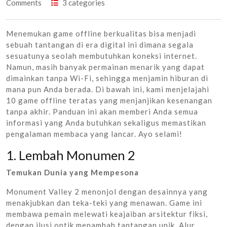
Comments
3 categories
Menemukan game offline berkualitas bisa menjadi
sebuah tantangan di era digital ini dimana segala
sesuatunya seolah membutuhkan koneksi internet.
Namun, masih banyak permainan menarik yang dapat
dimainkan tanpa Wi-Fi, sehingga menjamin hiburan di
mana pun Anda berada. Di bawah ini, kami menjelajahi
10 game offline teratas yang menjanjikan kesenangan
tanpa akhir. Panduan ini akan memberi Anda semua
informasi yang Anda butuhkan sekaligus memastikan
pengalaman membaca yang lancar. Ayo selami!
1. Lembah Monumen 2
Temukan Dunia yang Mempesona
Monument Valley 2 menonjol dengan desainnya yang
menakjubkan dan teka-teki yang menawan. Game ini
membawa pemain melewati keajaiban arsitektur fiksi,
dengan ilusi optik menambah tantangan unik. Alur