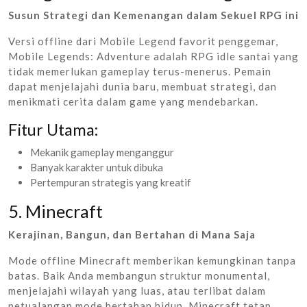
Susun Strategi dan Kemenangan dalam Sekuel RPG ini
Versi offline dari Mobile Legend favorit penggemar,
Mobile Legends: Adventure adalah RPG idle santai yang
tidak memerlukan gameplay terus-menerus. Pemain
dapat menjelajahi dunia baru, membuat strategi, dan
menikmati cerita dalam game yang mendebarkan.
Fitur Utama:
Mekanik gameplay menganggur
Banyak karakter untuk dibuka
Pertempuran strategis yang kreatif
5. Minecraft
Kerajinan, Bangun, dan Bertahan di Mana Saja
Mode offline Minecraft memberikan kemungkinan tanpa
batas. Baik Anda membangun struktur monumental,
menjelajahi wilayah yang luas, atau terlibat dalam
petualangan mode bertahan hidup, Minecraft tetap