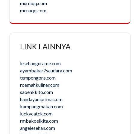
murniqq.com
menuqq.com
LINK LAINNYA
lesehangurame.com
ayambakar7saudara.com
tempongpns.com
roemahkuliner.com
saoenkkito.com
handayaniprima.com
kampungmakan.com
luckycatck.com
rmbakoelkita.com
angelesehan.com