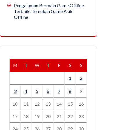
Pengalaman Bermain Game Offline
Terbaik: Temukan Game Asik
Offline
M
T
W
T
F
S
S
1
2
3
4
5
6
7
8
9
10
11
12
13
14
15
16
17
18
19
20
21
22
23
24
25
26
27
28
29
30