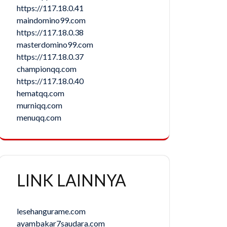
https://117.18.0.41
maindomino99.com
https://117.18.0.38
masterdomino99.com
https://117.18.0.37
championqq.com
https://117.18.0.40
hematqq.com
murniqq.com
menuqq.com
LINK LAINNYA
lesehangurame.com
ayambakar7saudara.com