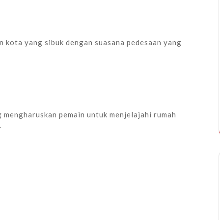
an kota yang sibuk dengan suasana pedesaan yang
g mengharuskan pemain untuk menjelajahi rumah
.