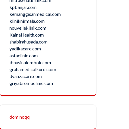
mitrasehatklinik.com
kpbanjar.com
kemanggisanmedical.com
kliniknirmala.com
nouvelleklinik.com
KainaHealth.com
shabirahusada.com
yadikacare.com
astaclinic.com
ibnusinalombok.com
grahamedicalkurdi.com
dyanzacare.com
griyabromoclinic.com
dominoqq