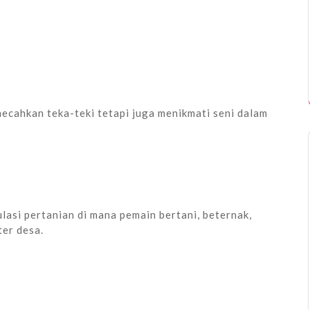
cahkan teka-teki tetapi juga menikmati seni dalam
asi pertanian di mana pemain bertani, beternak,
ter desa.