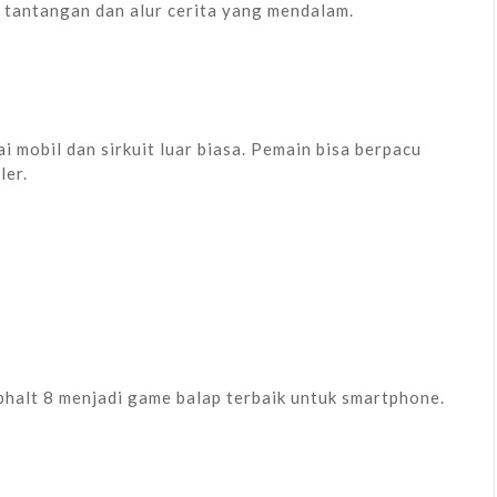
 tantangan dan alur cerita yang mendalam.
 mobil dan sirkuit luar biasa. Pemain bisa berpacu
ler.
halt 8 menjadi game balap terbaik untuk smartphone.