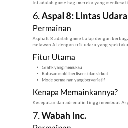
Ini adalah game bagi mereka yang menikmati
6.
Aspal 8: Lintas Udara
Permainan
Asphalt 8 adalah game balap dengan berbagai
melawan AI dengan trik udara yang spektaku
Fitur Utama
Grafik yang memukau
Ratusan mobil berlisensi dan sirkuit
Mode permainan yang bervariatif
Kenapa Memainkannya?
Kecepatan dan adrenalin tinggi membuat Asp
7.
Wabah Inc.
Permainan