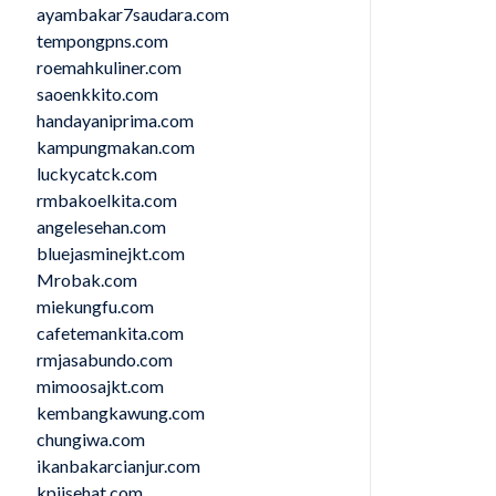
ayambakar7saudara.com
tempongpns.com
roemahkuliner.com
saoenkkito.com
handayaniprima.com
kampungmakan.com
luckycatck.com
rmbakoelkita.com
angelesehan.com
bluejasminejkt.com
Mrobak.com
miekungfu.com
cafetemankita.com
rmjasabundo.com
mimoosajkt.com
kembangkawung.com
chungiwa.com
ikanbakarcianjur.com
kpjisehat.com