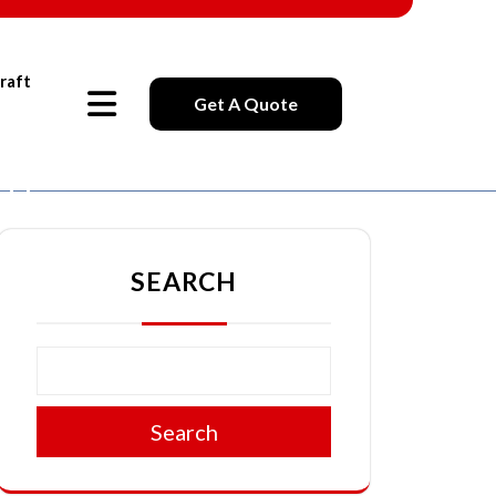
raft
Get A Quote
NE
MU
SEARCH
Search