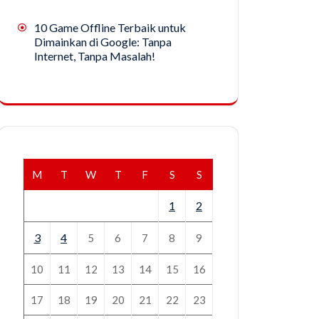
10 Game Offline Terbaik untuk
Dimainkan di Google: Tanpa
Internet, Tanpa Masalah!
M
T
W
T
F
S
S
1
2
3
4
5
6
7
8
9
10
11
12
13
14
15
16
17
18
19
20
21
22
23