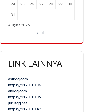
24
25
26
27
28
29
30
31
August 2026
« Jul
LINK LAINNYA
asikqq.com
https://117.18.0.36
ahliqq.com
https://117.18.0.39
jurusqq.net
https://117.18.0.42