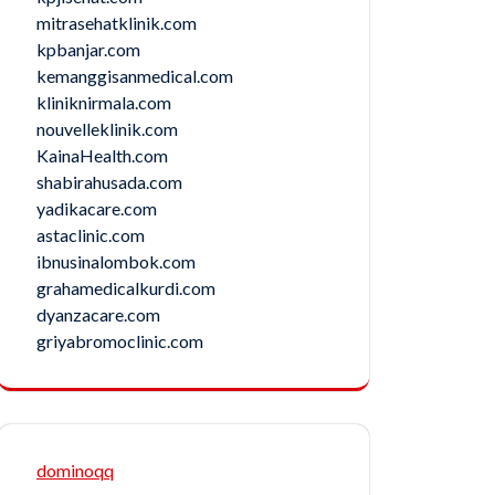
mitrasehatklinik.com
kpbanjar.com
kemanggisanmedical.com
kliniknirmala.com
nouvelleklinik.com
KainaHealth.com
shabirahusada.com
yadikacare.com
astaclinic.com
ibnusinalombok.com
grahamedicalkurdi.com
dyanzacare.com
griyabromoclinic.com
dominoqq