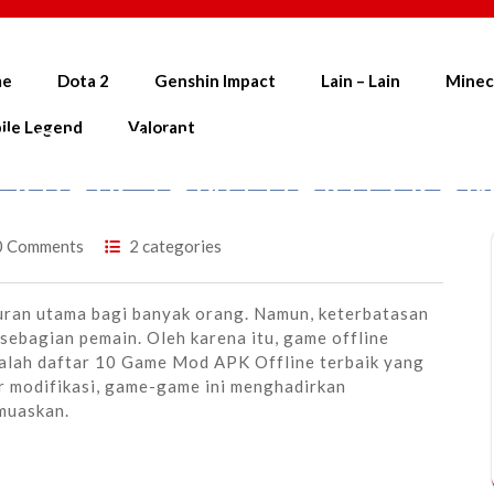
me
Dota 2
Genshin Impact
Lain – Lain
Minec
ile Legend
Valorant
0 GAME MOD APK OFFLI
ERBAIK YANG HARUS KA
COBA DI 2023
0 Comments
2 categories
iburan utama bagi banyak orang. Namun, keterbatasan
 sebagian pemain. Oleh karena itu, game offline
dalah daftar 10 Game Mod APK Offline terbaik yang
r modifikasi, game-game ini menghadirkan
muaskan.