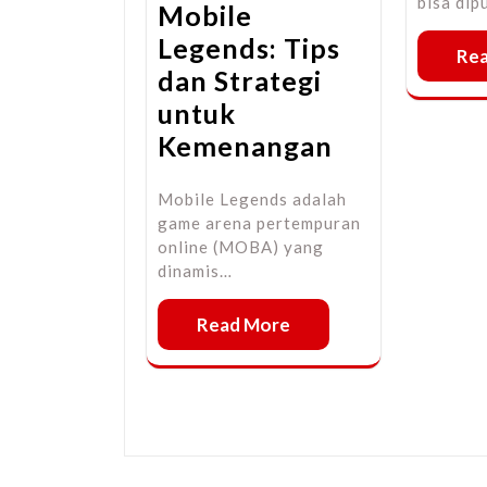
bisa dip
Mobile
Legends: Tips
Re
dan Strategi
untuk
Kemenangan
Mobile Legends adalah
game arena pertempuran
online (MOBA) yang
dinamis…
Read More