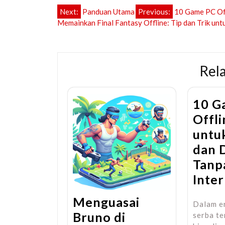
Post
Next:
Panduan Utama
Previous:
10 Game PC Off
Memainkan Final Fantasy Offline: Tip dan Trik un
navigation
Rel
10 G
Offli
untu
dan 
Tanp
Inte
Menguasai
Dalam er
Bruno di
serba te