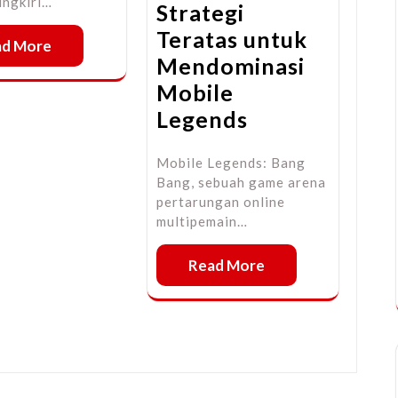
ungkiri…
Strategi
Teratas untuk
ad More
Mendominasi
Mobile
Legends
Mobile Legends: Bang
Bang, sebuah game arena
pertarungan online
multipemain…
Read More