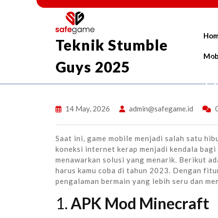
Skip
to
content
Ho
Teknik Stumble
Mob
1
Guys 2025
T
14 May, 2026
admin@safegame.id
Saat ini, game mobile menjadi salah satu h
koneksi internet kerap menjadi kendala bagi
menawarkan solusi yang menarik. Berikut a
harus kamu coba di tahun 2023. Dengan fitu
pengalaman bermain yang lebih seru dan me
1.
APK Mod Minecraft